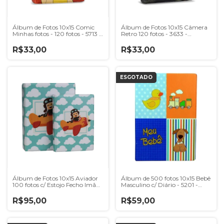
Álbum de Fotos 10x15 Comic
Álbum de Fotos 10x15 Câmera
Minhas fotos - 120 fotos - 5713 -
Retro 120 fotos - 3633 -
6660/349
6660/355
R$33,00
R$33,00
ESGOTADO
Álbum de Fotos 10x15 Aviador
Álbum de 500 fotos 10x15 Bebê
100 fotos c/ Estojo Fecho Imã
Masculino c/ Diário - 5201 -
-0681 - 20933/158
6658/101
R$95,00
R$59,00