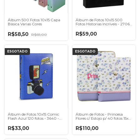
Álbum 500 Fotos 10x15 Capa
Álbum de Fotos 10x15 500
Básica Varias Cores
Fotos Historias Incríveis - 2706 -
6658/404
R$59,00
R$58,50
R$65,00
ESGOTADO
ESGOTADO
Álbum de Fotos 10x15 Comic
Álbum de Fotos - Princesa
Flash Azul 120 fotos - 3640 -
Flores c/ Estojo p/ 40 fotos 15x21
6660/356 x0
- 4882 - 20915/002
R$33,00
R$110,00