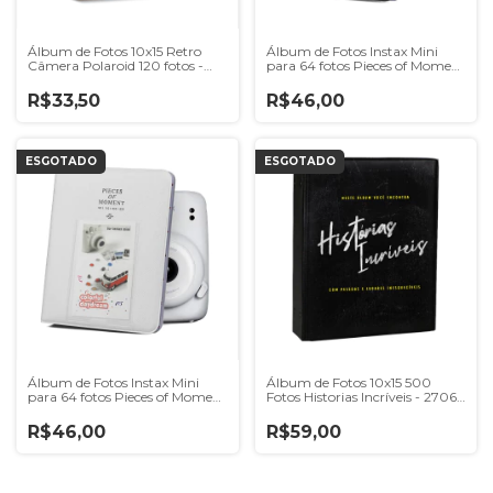
Álbum de Fotos 10x15 Retro
Álbum de Fotos Instax Mini
Câmera Polaroid 120 fotos -
para 64 fotos Pieces of Moment
2744 - 6660/351
Preto
R$33,50
R$46,00
ESGOTADO
ESGOTADO
Álbum de Fotos Instax Mini
Álbum de Fotos 10x15 500
para 64 fotos Pieces of Moment
Fotos Historias Incríveis - 2706 -
Branco
6658/404
R$46,00
R$59,00