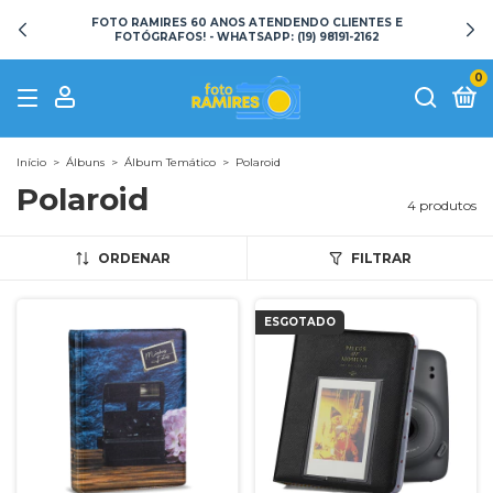
FOTO RAMIRES 60 ANOS ATENDENDO CLIENTES E
FOTÓGRAFOS! - WHATSAPP: (19) 98191-2162
0
Início
>
Álbuns
>
Álbum Temático
>
Polaroid
Polaroid
4 produtos
ORDENAR
FILTRAR
ESGOTADO