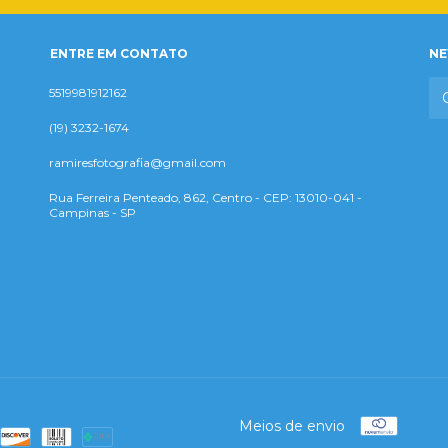
ENTRE EM CONTATO
NE
5519981912162
(19) 3232-1674
ramiresfotografia@gmail.com
Rua Ferreira Penteado, 862, Centro - CEP: 13010-041 -
Campinas - SP
Meios de envio