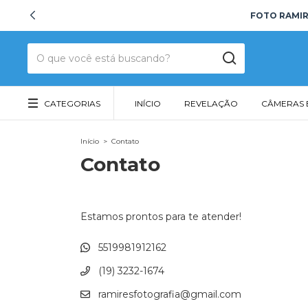
FOTO RAMIRE
CATEGORIAS
INÍCIO
REVELAÇÃO
CÂMERAS 
Início
>
Contato
Contato
Estamos prontos para te atender!
5519981912162
(19) 3232-1674
ramiresfotografia@gmail.com