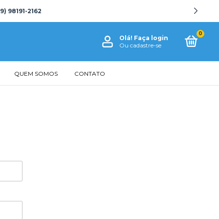
) 98191-2162
0
Olá!
Faça login
Ou cadastre-se
QUEM SOMOS
CONTATO