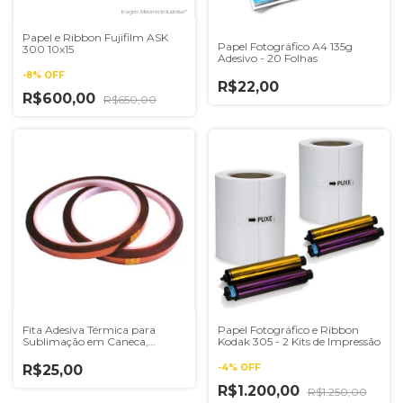
Papel e Ribbon Fujifilm ASK
Papel Fotográfico A4 135g
300 10x15
Adesivo - 20 Folhas
-
8
%
OFF
R$22,00
R$600,00
R$650,00
Fita Adesiva Térmica para
Papel Fotográfico e Ribbon
Sublimação em Caneca,
Kodak 305 - 2 Kits de Impressão
Azulejo, Prato, Camiseta,
MousePad
R$25,00
-
4
%
OFF
R$1.200,00
R$1.250,00