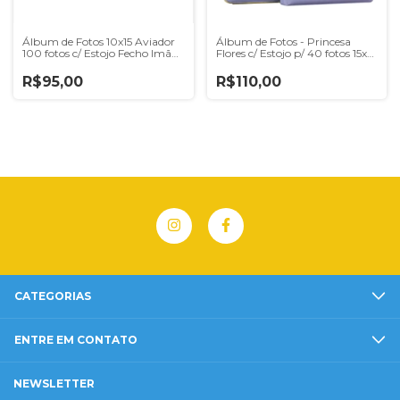
Álbum de Fotos 10x15 Aviador
Álbum de Fotos - Princesa
100 fotos c/ Estojo Fecho Imã
Flores c/ Estojo p/ 40 fotos 15x21
-0681 - 20933/158
- 4882 - 20915/002
R$95,00
R$110,00
CATEGORIAS
ENTRE EM CONTATO
NEWSLETTER