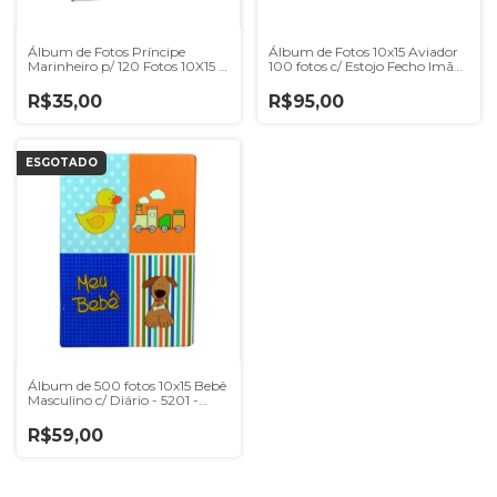
Álbum de Fotos Príncipe
Álbum de Fotos 10x15 Aviador
Marinheiro p/ 120 Fotos 10X15 -
100 fotos c/ Estojo Fecho Imã
20632/003 - 4998
-0681 - 20933/158
R$35,00
R$95,00
ESGOTADO
Álbum de 500 fotos 10x15 Bebê
Masculino c/ Diário - 5201 -
6658/101
R$59,00